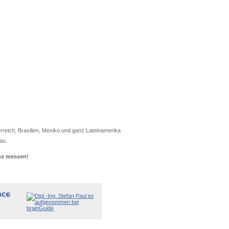
erreich, Brasilien, Mexiko und ganz Lateinamerika
au.
uns messen!