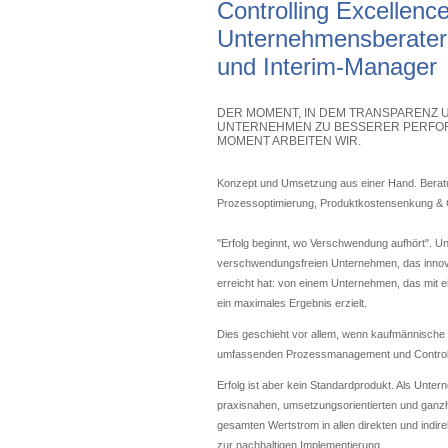
Controlling Excellenc
Unternehmensberater
und Interim-Manager
DER MOMENT, IN DEM TRANSPARENZ 
UNTERNEHMEN ZU BESSERER PERFOR
MOMENT ARBEITEN WIR.
Konzept und Umsetzung aus einer Hand. Berat
Prozessoptimierung, Produktkostensenkung & C
"Erfolg beginnt, wo Verschwendung aufhört". Un
verschwendungsfreien Unternehmen, das innova
erreicht hat: von einem Unternehmen, das mi
ein maximales Ergebnis erzielt.
Dies geschieht vor allem, wenn kaufmännische
umfassenden Prozessmanagement und Controllin
Erfolg ist aber kein Standardprodukt. Als Untern
praxisnahen, umsetzungsorientierten und ganzh
gesamten Wertstrom in allen direkten und indire
zur nachhaltigen Implementierung.