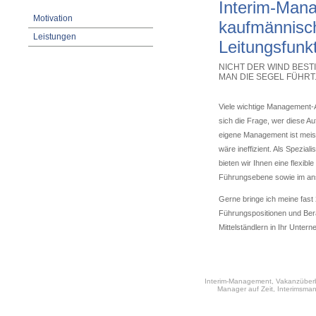
Interim-Mana
Motivation
kaufmännisc
Leistungen
Leitungsfunk
NICHT DER WIND BESTI
MAN DIE SEGEL FÜHRT
Viele wichtige Management-Au
sich die Frage, wer diese A
eigene Management ist meist
wäre ineffizient. Als Spezia
bieten wir Ihnen eine flexib
Führungsebene sowie im ans
Gerne bringe ich meine fast
Führungspositionen und Ber
Mittelständlern in Ihr Unter
Interim-Management, Vakanzüberbr
Manager auf Zeit, Interimsma